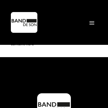
Back Home
par
Mathieu Perdrix
|
Déc 22, 2023
content here