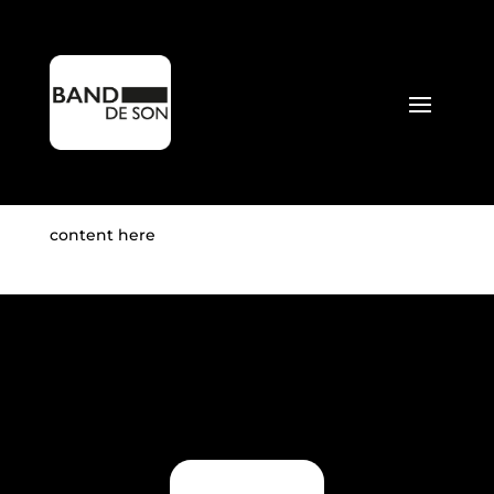
GHOSTLY
INVESTIGATION
par
Mathieu Perdrix
|
Mai 6, 2022
content here