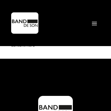
New Crescendo
par
Mathieu Perdrix
|
Déc 22, 2023
content here