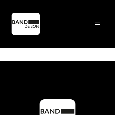
ACOUSTIC HILLS
par
Mathieu Perdrix
|
Mai 6, 2022
content here